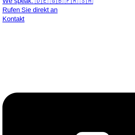
We speak: 🇩🇪 🇬🇧 🇫🇷 🇸🇦
Rufen Sie direkt an
Kontakt